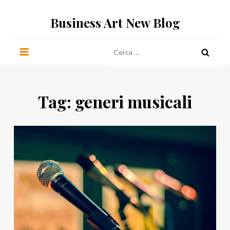
Salta
Business Art New Blog
al
contenuto
Ricerca
per:
Tag:
generi musicali