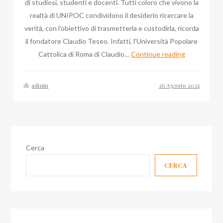
di studiosi, studenti e docenti. Tutti coloro che vivono la
realtà di UNIPOC condividono il desiderio ricercare la
verità, con l’obiettivo di trasmetterla e custodirla, ricorda
il fondatore Claudio Teseo. Infatti, l’Università Popolare
UNIPOC
Cattolica di Roma di Claudio…
Continue reading
di
Claudio
di:
admin
Teseo
in
una
nuova
veste
Cerca
grafica
CERCA
sul
web