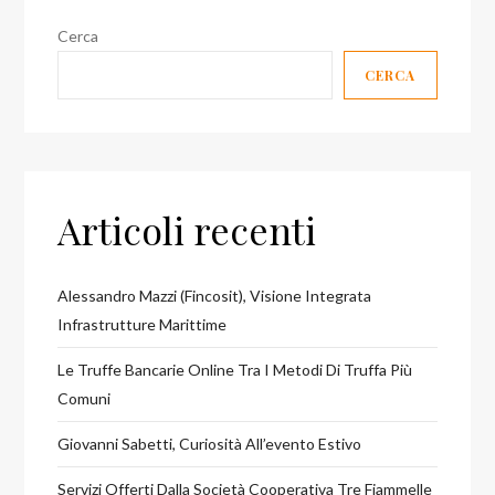
Gianluigi
Cerca
Rosafio
CERCA
e
Guido
Delle
Piane!
Articoli recenti
Alessandro Mazzi (Fincosit), Visione Integrata
Infrastrutture Marittime
Le Truffe Bancarie Online Tra I Metodi Di Truffa Più
Comuni
Giovanni Sabetti, Curiosità All’evento Estivo
Servizi Offerti Dalla Società Cooperativa Tre Fiammelle