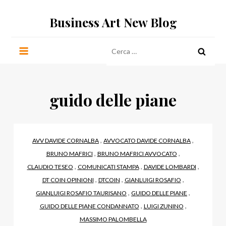
Salta
Business Art New Blog
al
contenuto
Ricerca
per:
guido delle piane
,
,
AVV DAVIDE CORNALBA
AVVOCATO DAVIDE CORNALBA
,
,
BRUNO MAFRICI
BRUNO MAFRICI AVVOCATO
,
,
,
CLAUDIO TESEO
COMUNICATI STAMPA
DAVIDE LOMBARDI
,
,
,
DT COIN OPINIONI
DTCOIN
GIANLUIGI ROSAFIO
,
,
GIANLUIGI ROSAFIO TAURISANO
GUIDO DELLE PIANE
,
,
GUIDO DELLE PIANE CONDANNATO
LUIGI ZUNINO
MASSIMO PALOMBELLA