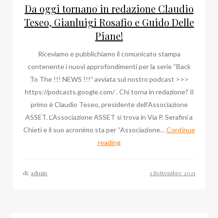
Da oggi tornano in redazione Claudio
Teseo, Gianluigi Rosafio e Guido Delle
Piane!
Riceviamo e pubblichiamo il comunicato stampa
contenente i nuovi approfondimenti per la serie “Back
To The !!! NEWS !!!” avviata sul nostro podcast >>>
https://podcasts.google.com/ . Chi torna in redazione? Il
primo è Claudio Teseo, presidente dell’Associazione
ASSET. L’Associazione ASSET si trova in Via P. Serafini a
Chieti e il suo acronimo sta per “Associazione…
Continue
Da
reading
oggi
tornano
di:
admin
in
redazione
Claudio
Teseo,