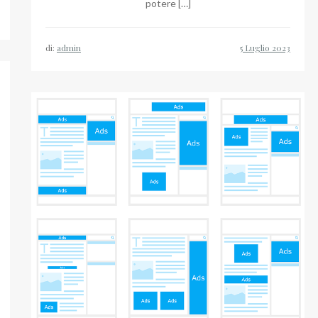
potere […]
di:
admin