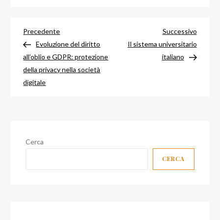
Navigazione
Articolo
Articol
Precedente
Successivo
precedente
success
Evoluzione del diritto
Il sistema universitario
articoli
all’oblio e GDPR: protezione
italiano
della privacy nella società
digitale
Cerca
CERCA