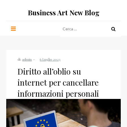
Salta
Business Art New Blog
al
contenuto
Ricerca
per:
di:
admin
Diritto all’oblio su
internet per cancellare
informazioni personali