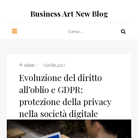
Salta
Business Art New Blog
al
contenuto
Ricerca
per:
di:
admin
Evoluzione del diritto
all’oblio e GDPR:
protezione della privacy
nella società digitale