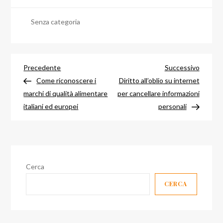
Senza categoria
Navigazione
Articolo
Articol
Precedente
Successivo
precedente
success
Come riconoscere i
Diritto all’oblio su internet
articoli
marchi di qualità alimentare
per cancellare informazioni
italiani ed europei
personali
Cerca
CERCA