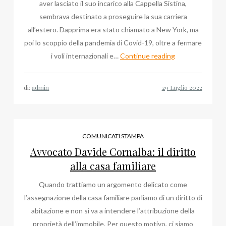
aver lasciato il suo incarico alla Cappella Sistina,
sembrava destinato a proseguire la sua carriera
all’estero. Dapprima era stato chiamato a New York, ma
poi lo scoppio della pandemia di Covid-19, oltre a fermare
Ultime
i voli internazionali e…
Continue reading
Notizie
su
di:
admin
Massimo
Palombella,
Monsignore
al
COMUNICATI STAMPA
Duomo
Avvocato Davide Cornalba: il diritto
di
alla casa familiare
Milano
Quando trattiamo un argomento delicato come
l’assegnazione della casa familiare parliamo di un diritto di
abitazione e non si va a intendere l’attribuzione della
proprietà dell’immobile. Per questo motivo, ci siamo