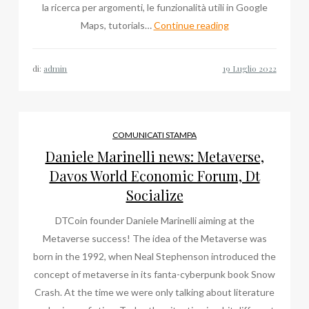
la ricerca per argomenti, le funzionalità utili in Google
Dott
Maps, tutorials…
Continue reading
Carlo
Del
di:
admin
Pero
a
Latina,
tutte
COMUNICATI STAMPA
le
Daniele Marinelli news: Metaverse,
volte
Davos World Economic Forum, Dt
che
Socialize
ne
DTCoin founder Daniele Marinelli aiming at the
abbiamo
Metaverse success! The idea of the Metaverse was
parlato
born in the 1992, when Neal Stephenson introduced the
concept of metaverse in its fanta-cyberpunk book Snow
Crash. At the time we were only talking about literature