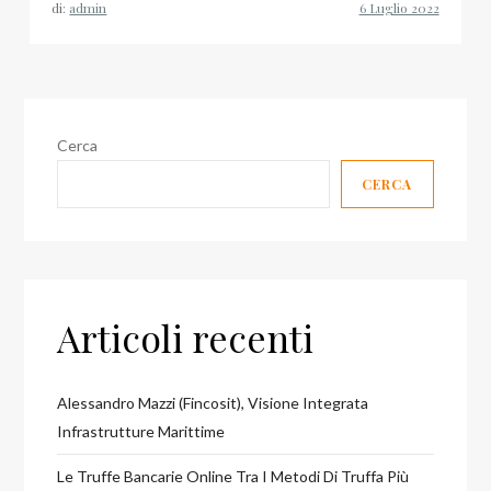
di:
admin
un
partner
globale
orientato
al
Cerca
risultato
CERCA
Articoli recenti
Alessandro Mazzi (Fincosit), Visione Integrata
Infrastrutture Marittime
Le Truffe Bancarie Online Tra I Metodi Di Truffa Più