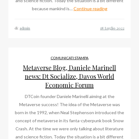
and science fiction. Today the situation is a bit different
Daniele
because mankind is…
Continue reading
Marinelli
news:
di:
admin
Metaverse,
Davos
World
Economic
COMUNICATI STAMPA
Forum,
Metaverse Blog, Daniele Marinell
Dt
news: Dt Socialize, Davos World
Socialize
Economic Forum
DTCoin founder Daniele Marinelli aiming at the
Metaverse success! The idea of the Metaverse was
born in the 1992, when Neal Stephenson introduced the
concept of metaverse in its fanta-cyberpunk book Snow
Crash. At the time we were only talking about literature
and science fiction. Today the situation is a bit different