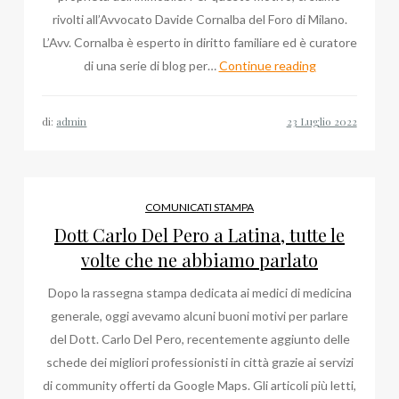
rivolti all’Avvocato Davide Cornalba del Foro di Milano.
L’Avv. Cornalba è esperto in diritto familiare ed è curatore
Avvocato
di una serie di blog per…
Continue reading
Davide
Cornalba:
di:
admin
il
diritto
alla
casa
COMUNICATI STAMPA
familiare
Dott Carlo Del Pero a Latina, tutte le
volte che ne abbiamo parlato
Dopo la rassegna stampa dedicata ai medici di medicina
generale, oggi avevamo alcuni buoni motivi per parlare
del Dott. Carlo Del Pero, recentemente aggiunto delle
schede dei migliori professionisti in città grazie ai servizi
di community offerti da Google Maps. Gli articoli più letti,