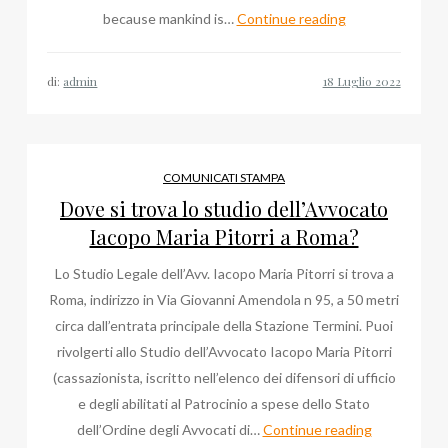
Metaverse
because mankind is…
Continue reading
Blog,
Daniele
di:
admin
Marinell
news:
Dt
Socialize,
COMUNICATI STAMPA
Davos
Dove si trova lo studio dell’Avvocato
World
Iacopo Maria Pitorri a Roma?
Economic
Lo Studio Legale dell’Avv. Iacopo Maria Pitorri si trova a
Forum
Roma, indirizzo in Via Giovanni Amendola n 95, a 50 metri
circa dall’entrata principale della Stazione Termini. Puoi
rivolgerti allo Studio dell’Avvocato Iacopo Maria Pitorri
(cassazionista, iscritto nell’elenco dei difensori di ufficio
e degli abilitati al Patrocinio a spese dello Stato
Dove
dell’Ordine degli Avvocati di…
Continue reading