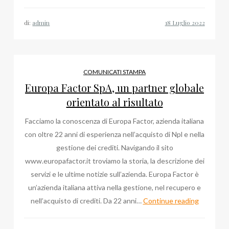
si
trova
di:
admin
lo
studio
dell’Avvocat
Iacopo
COMUNICATI STAMPA
Maria
Europa Factor SpA, un partner globale
Pitorri
orientato al risultato
a
Facciamo la conoscenza di Europa Factor, azienda italiana
Roma?
con oltre 22 anni di esperienza nell’acquisto di Npl e nella
gestione dei crediti. Navigando il sito
www.europafactor.it troviamo la storia, la descrizione dei
servizi e le ultime notizie sull’azienda. Europa Factor è
un’azienda italiana attiva nella gestione, nel recupero e
Europa
nell’acquisto di crediti. Da 22 anni…
Continue reading
Factor
SpA,