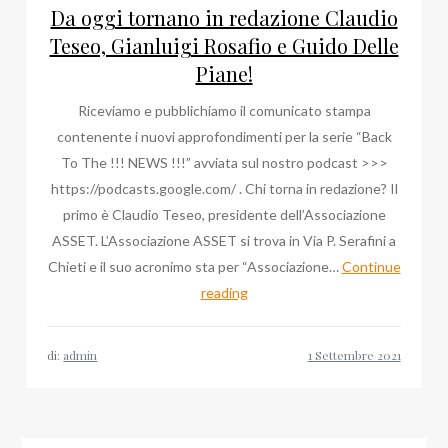
Da oggi tornano in redazione Claudio
Teseo, Gianluigi Rosafio e Guido Delle
Piane!
Riceviamo e pubblichiamo il comunicato stampa
contenente i nuovi approfondimenti per la serie “Back
To The !!! NEWS !!!” avviata sul nostro podcast >>>
https://podcasts.google.com/ . Chi torna in redazione? Il
primo è Claudio Teseo, presidente dell’Associazione
ASSET. L’Associazione ASSET si trova in Via P. Serafini a
Chieti e il suo acronimo sta per “Associazione…
Continue
Da
reading
oggi
tornano
di:
admin
in
redazione
Claudio
Teseo,