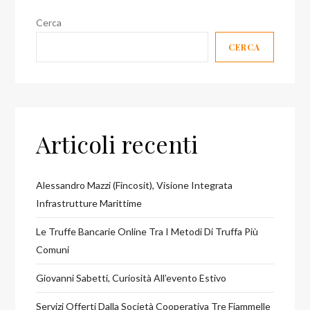
Gianluigi
Cerca
Rosafio
CERCA
e
Guido
Delle
Piane!
Articoli recenti
Alessandro Mazzi (Fincosit), Visione Integrata
Infrastrutture Marittime
Le Truffe Bancarie Online Tra I Metodi Di Truffa Più
Comuni
Giovanni Sabetti, Curiosità All’evento Estivo
Servizi Offerti Dalla Società Cooperativa Tre Fiammelle