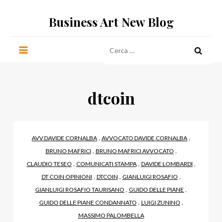
Salta
Business Art New Blog
al
contenuto
Ricerca
per:
dtcoin
,
,
AVV DAVIDE CORNALBA
AVVOCATO DAVIDE CORNALBA
,
,
BRUNO MAFRICI
BRUNO MAFRICI AVVOCATO
,
,
,
CLAUDIO TESEO
COMUNICATI STAMPA
DAVIDE LOMBARDI
,
,
,
DT COIN OPINIONI
DTCOIN
GIANLUIGI ROSAFIO
,
,
GIANLUIGI ROSAFIO TAURISANO
GUIDO DELLE PIANE
,
,
GUIDO DELLE PIANE CONDANNATO
LUIGI ZUNINO
MASSIMO PALOMBELLA