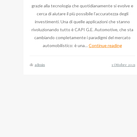
grazie alla tecnologia che quotidianamente si evolve e
cerca di aiutare il più possibile l’accuratezza degli
investimenti. Una di quelle applicazioni che stanno
rivoluzionando tutto è CAPI G.E. Automotive, che sta
cambiando completamente i paradigmi del mercato
Quei
automobilistico: è una…
Continue reading
terreni
del
di:
admin
digitale
con
Emanue
Forte
4.0
a
Borgare
in
Pavia