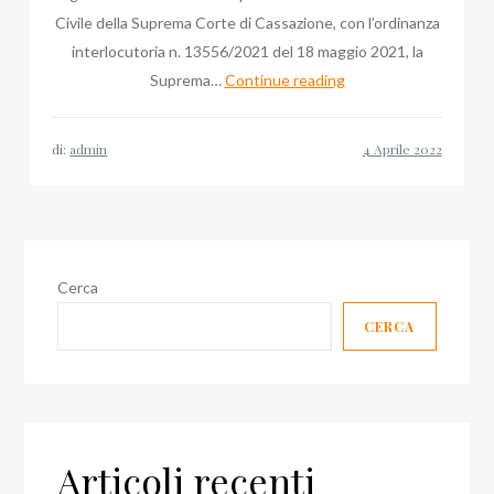
Civile della Suprema Corte di Cassazione, con l’ordinanza
interlocutoria n. 13556/2021 del 18 maggio 2021, la
Blog
Suprema…
Continue reading
Avvocato,
Davide
di:
admin
Cornalba
e
Bruno
Mafrici
su
Cerca
Sezione
CERCA
Civile
Cassazione
Articoli recenti