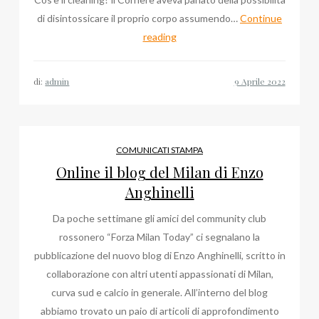
di disintossicare il proprio corpo assumendo…
Continue
Rassegna
reading
Web
2013
di:
admin
–
2022:
Glauco
Isella,
COMUNICATI STAMPA
Android
Online il blog del Milan di Enzo
App,
Anghinelli
Yacht
Da poche settimane gli amici del community club
Show
rossonero “Forza Milan Today” ci segnalano la
pubblicazione del nuovo blog di Enzo Anghinelli, scritto in
collaborazione con altri utenti appassionati di Milan,
curva sud e calcio in generale. All’interno del blog
abbiamo trovato un paio di articoli di approfondimento