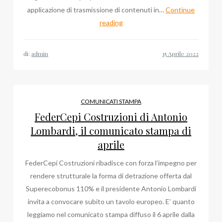
applicazione di trasmissione di contenuti in…
Continue
L’app
reading
Tindaro
Web
di:
admin
di
Pietro
Mollica
per
COMUNICATI STAMPA
lo
FederCepi Costruzioni di Antonio
sport
Lombardi, il comunicato stampa di
aprile
FederCepi Costruzioni ribadisce con forza l’impegno per
rendere strutturale la forma di detrazione offerta dal
Superecobonus 110% e il presidente Antonio Lombardi
invita a convocare subito un tavolo europeo. E’ quanto
leggiamo nel comunicato stampa diffuso il 6 aprile dalla