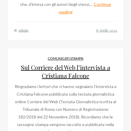
che, d’intesa con gli autori degli stessi,…
Continue
Online
reading
il
blog
di:
admin
del
Milan
di
Enzo
COMUNICATI STAMPA
Anghinelli
Sul Corriere del Web l’intervista a
Cristiana Falcone
Ringraziamo i lettori che ci hanno segnalato l’intervista a
Cristiana Falcone pubblicata sulla testata giornalistica
online Corriere del Web (Testata Giornalistica iscritta al
Tribunale di Roma con Numero di Registrazione:
182/2018 del 22 Novembre 2018). Ricordiamo che le
rassegne stampa vengono raccolte e pubblicate nella