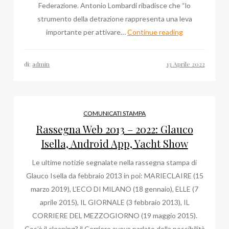
Federazione. Antonio Lombardi ribadisce che “lo
strumento della detrazione rappresenta una leva
FederCepi
importante per attivare…
Continue reading
Costruzioni
di
di:
admin
Antonio
Lombardi,
il
comunicato
COMUNICATI STAMPA
stampa
Rassegna Web 2013 – 2022: Glauco
di
Isella, Android App, Yacht Show
aprile
Le ultime notizie segnalate nella rassegna stampa di
Glauco Isella da febbraio 2013 in poi: MARIECLAIRE (15
marzo 2019), L’ECO DI MILANO (18 gennaio), ELLE (7
aprile 2015), IL GIORNALE (3 febbraio 2013), IL
CORRIERE DEL MEZZOGIORNO (19 maggio 2015).
Cos’è il cleaning? il Corriere aveva parlato della possibilità