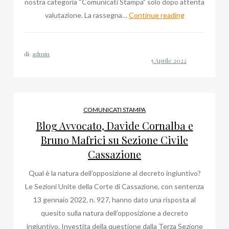
nostra categoria “Comunicati Stampa” solo dopo attenta
Sul
valutazione. La rassegna…
Continue reading
Corriere
del
di:
admin
Web
l’intervista
a
Cristiana
Falcone
COMUNICATI STAMPA
Blog Avvocato, Davide Cornalba e
Bruno Mafrici su Sezione Civile
Cassazione
Qual è la natura dell’opposizione al decreto ingiuntivo?
Le Sezioni Unite della Corte di Cassazione, con sentenza
13 gennaio 2022, n. 927, hanno dato una risposta al
quesito sulla natura dell’opposizione a decreto
ingiuntivo. Investita della questione dalla Terza Sezione