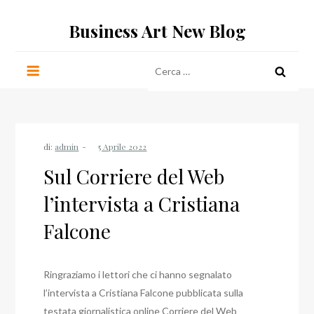
Salta
Business Art New Blog
al
contenuto
Ricerca
per:
di:
admin
Sul Corriere del Web
l’intervista a Cristiana
Falcone
Ringraziamo i lettori che ci hanno segnalato
l’intervista a Cristiana Falcone pubblicata sulla
testata giornalistica online Corriere del Web