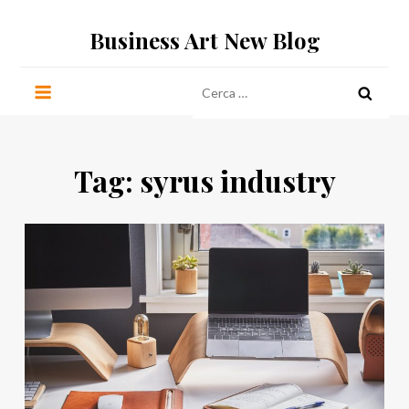
Salta
Business Art New Blog
al
contenuto
Ricerca
per:
Tag:
syrus industry