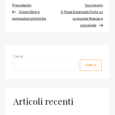
Navigazione
Articolo
Articol
Precedente
Successivo
precedente
success
Green Blog e
A Pavia Emanuele Forte su
articoli
motivazioni artistiche
economia finanza e
psicologia
Cerca
CERCA
Articoli recenti