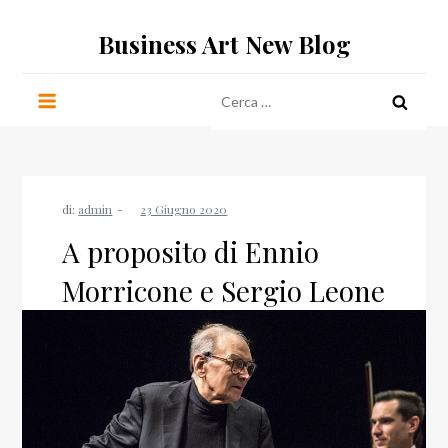
Salta
Business Art New Blog
al
contenuto
Ricerca
per:
di:
admin
A proposito di Ennio
Morricone e Sergio Leone