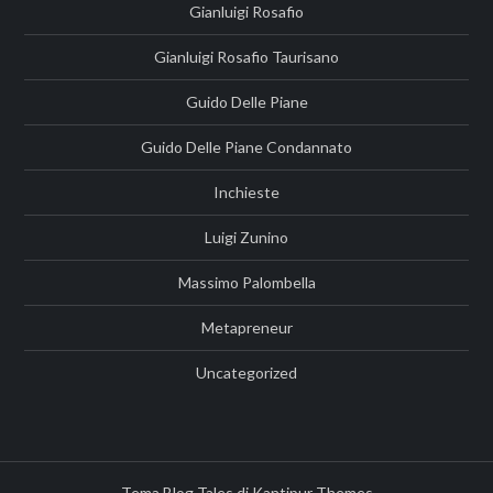
Gianluigi Rosafio
Gianluigi Rosafio Taurisano
Guido Delle Piane
Guido Delle Piane Condannato
Inchieste
Luigi Zunino
Massimo Palombella
Metapreneur
Uncategorized
Tema Blog Tales di
Kantipur Themes