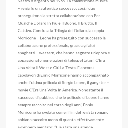
Nastro d’Argento nel 1965. La commistione musica
– regia fu un autentico successo; così, i due
proseguirono la stretta collaborazione con Per
Qualche Dollaro In Più e Il Buono, Il Brutto, Il
Cattivo. Conclusa la Trilogia del Dollaro, la coppia
Morricone – Leone ha proseguito con successo la
collaborazione professionale, grazie agli altri
spaghetti – western, che hanno segnato un’epoca e
appassionato generazioni di telespettatori: C’Era
Una Volta Il West e Giù La Testa. E ancora i
capolavori di Ennio Morricone hanno accompagnato
anche l’ultima pellicola di Sergio Leone, il gangster –
movie C’Era Una Volta In America. Nonostante il
successo di pubblico che le pellicole di Leone hanno
sempre raccolto nel corso degli anni, Ennio
Morricone ha svelato come i film del regista romano
abbiano raccolto meno di quanto effettivamente
avrebbero meritato: “C’è stata una grande