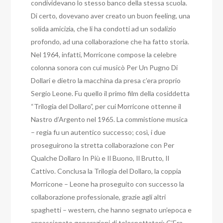
condividevano lo stesso banco della stessa scuola.
Di certo, dovevano aver creato un buon feeling, una
solida amicizia, che li ha condotti ad un sodalizio
profondo, ad una collaborazione che ha fatto storia.
Nel 1964, infatti, Morricone compose la celebre
colonna sonora con cui musicò Per Un Pugno Di
Dollari e dietro la macchina da presa c’era proprio
Sergio Leone. Fu quello il primo film della cosiddetta
“Trilogia del Dollaro”, per cui Morricone ottenne il
Nastro d’Argento nel 1965. La commistione musica
– regia fu un autentico successo; così, i due
proseguirono la stretta collaborazione con Per
Qualche Dollaro In Più e Il Buono, Il Brutto, Il
Cattivo. Conclusa la Trilogia del Dollaro, la coppia
Morricone – Leone ha proseguito con successo la
collaborazione professionale, grazie agli altri
spaghetti – western, che hanno segnato un’epoca e
appassionato generazioni di telespettatori: C’Era