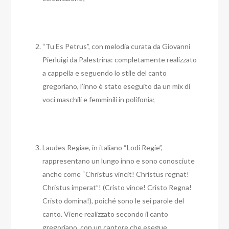
“Tu Es Petrus”, con melodia curata da Giovanni
Pierluigi da Palestrina: completamente realizzato
a cappella e seguendo lo stile del canto
gregoriano, l’inno è stato eseguito da un mix di
voci maschili e femminili in polifonia;
Laudes Regiae, in italiano “Lodi Regie”,
rappresentano un lungo inno e sono conosciute
anche come “Christus vincit! Christus regnat!
Christus imperat”! (Cristo vince! Cristo Regna!
Cristo domina!), poiché sono le sei parole del
canto. Viene realizzato secondo il canto
gregoriano, con un cantore che esegue