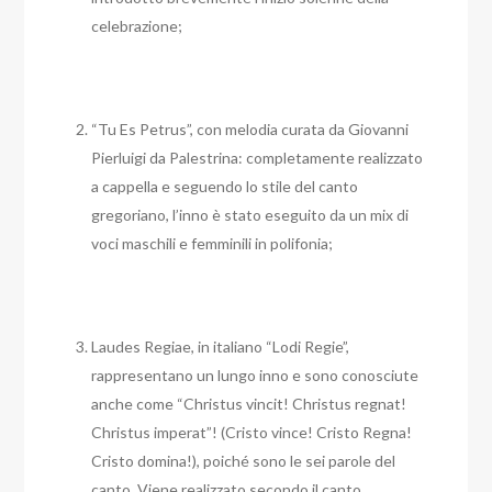
celebrazione;
“Tu Es Petrus”, con melodia curata da Giovanni
Pierluigi da Palestrina: completamente realizzato
a cappella e seguendo lo stile del canto
gregoriano, l’inno è stato eseguito da un mix di
voci maschili e femminili in polifonia;
Laudes Regiae, in italiano “Lodi Regie”,
rappresentano un lungo inno e sono conosciute
anche come “Christus vincit! Christus regnat!
Christus imperat”! (Cristo vince! Cristo Regna!
Cristo domina!), poiché sono le sei parole del
canto. Viene realizzato secondo il canto