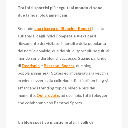
Tra i siti sportivi più seguiti al mondo ci sono
due famosi blog americani
Secondo
una ricerca di Bleacher Report
basata
sull’analisi degli indici Compete e Alexa per il
rilevamento dei visitatori mensili e della popolarità
dei nomi a dominio, due dei siti di sport più seguiti al
mondo sono dei blog di successo. Stiamo parlando
di
Deadspin
e
Barstool Sports
, due blog
popolarissimi negli States ed impaginati alla vecchia
maniera, ovvero, alla collezione di articoli per blog si
affiancano i trending topics, video e pics del
momento.
Qui trovate
, ad esempio, tutti i blogger
che collaborano con Barstool Sports.
Un blog sportivo mantiene alti i livelli di