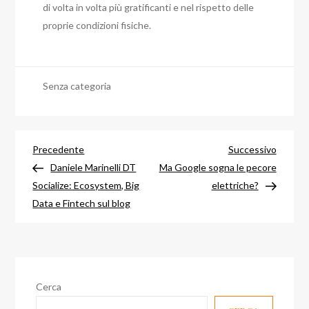
di volta in volta più gratificanti e nel rispetto delle
proprie condizioni fisiche.
Senza categoria
Navigazione
Articolo
Articol
Precedente
Successivo
precedente
success
Daniele Marinelli DT
Ma Google sogna le pecore
articoli
Socialize: Ecosystem, Big
elettriche?
Data e Fintech sul blog
Cerca