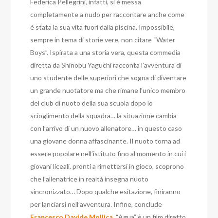
Federica Pellegrini, infatti, si è messa
completamente a nudo per raccontare anche come
è stata la sua vita fuori dalla piscina. Impossibile,
sempre in tema di storie vere, non citare “Water
Boys”. Ispirata a una storia vera, questa commedia
diretta da Shinobu Yaguchi racconta l’avventura di
uno studente delle superiori che sogna di diventare
un grande nuotatore ma che rimane l’unico membro
del club di nuoto della sua scuola dopo lo
scioglimento della squadra… la situazione cambia
con l’arrivo di un nuovo allenatore… in questo caso
una giovane donna affascinante. Il nuoto torna ad
essere popolare nell’istituto fino al momento in cui i
giovani liceali, pronti a rimettersi in gioco, scoprono
che l’allenatrice in realtà insegna nuoto
sincronizzato… Dopo qualche esitazione, finiranno
per lanciarsi nell’avventura. Infine, conclude
Francesco Davide Mollica
, “Agua” è un film diretto