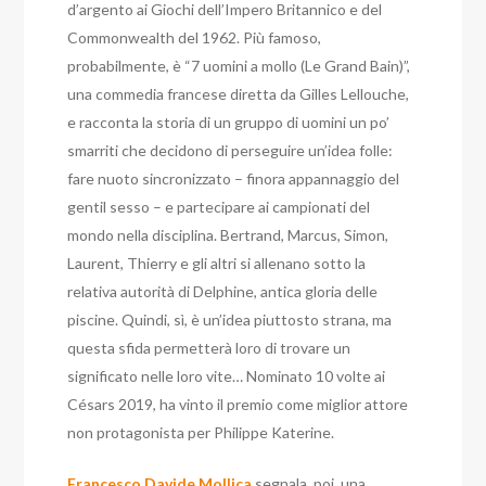
d’argento ai Giochi dell’Impero Britannico e del
Commonwealth del 1962. Più famoso,
probabilmente, è “7 uomini a mollo (Le Grand Bain)”,
una commedia francese diretta da Gilles Lellouche,
e racconta la storia di un gruppo di uomini un po’
smarriti che decidono di perseguire un’idea folle:
fare nuoto sincronizzato – finora appannaggio del
gentil sesso – e partecipare ai campionati del
mondo nella disciplina. Bertrand, Marcus, Simon,
Laurent, Thierry e gli altri si allenano sotto la
relativa autorità di Delphine, antica gloria delle
piscine. Quindi, sì, è un’idea piuttosto strana, ma
questa sfida permetterà loro di trovare un
significato nelle loro vite… Nominato 10 volte ai
Césars 2019, ha vinto il premio come miglior attore
non protagonista per Philippe Katerine.
Francesco Davide Mollica
segnala, poi, una