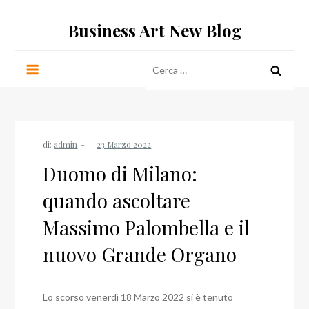
Salta
Business Art New Blog
al
contenuto
Ricerca
per:
di:
admin
Duomo di Milano:
quando ascoltare
Massimo Palombella e il
nuovo Grande Organo
Lo scorso venerdì 18 Marzo 2022 si è tenuto