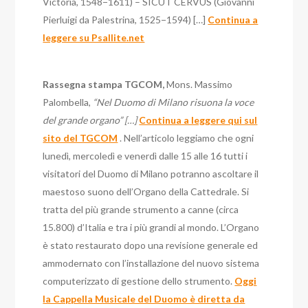
Victoria, 1548−1611) – SICUT CERVUS (Giovanni
Pierluigi da Palestrina, 1525−1594) […]
Continua a
leggere su Psallite.net
Rassegna stampa TGCOM,
Mons. Massimo
Palombella,
“Nel Duomo di Milano risuona la voce
del grande organo” […]
Continua a leggere qui sul
sito del TGCOM
. Nell’articolo leggiamo che ogni
lunedì, mercoledì e venerdì dalle 15 alle 16 tutti i
visitatori del Duomo di Milano potranno ascoltare il
maestoso suono dell’Organo della Cattedrale. Si
tratta del più grande strumento a canne (circa
15.800) d’Italia e tra i più grandi al mondo. L’Organo
è stato restaurato dopo una revisione generale ed
ammodernato con l’installazione del nuovo sistema
computerizzato di gestione dello strumento.
Oggi
la Cappella Musicale del Duomo è diretta da