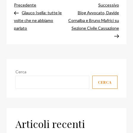
Navigazione
Articolo
Articol
Precedente
Successivo
precedente
success
Glauco Isella: tutte le
Blog Avvocato, Davide
articoli
volte che ne abbiamo
Cornalba e Bruno Mafrici su
parlato
Sezione Civile Cassazione
Cerca
CERCA
Articoli recenti