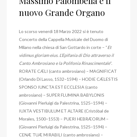
Massimo Palombella e il
nuovo Grande Organo
Lo scorso venerdì 18 Marzo 2022 si è tenuto
Concerto della Cappella Musicale del Duomo di
Milano nella chiesa di San Gottardo in corte – “
Et
vidimus gloriam eius. L’Epifania di Dio attraverso il
Canto Ambrosiano e la Polifonia Rinascimentale
“.
RORATE CÆLI (canto ambrosiano) – MAGNIFICAT
(Orlando Di Lasso, 1532−1594) – HODIE CÆLESTIS
SPONSO IUNCTA EST ECCLESIA (canto
ambrosiano) – SUPER FLUMINA BABYLONIS
(Giovanni Pierluigi da Palestrina, 1525−1594) –
IUXTA VESTIBULUM ET ALTARE (Cristóbal de
Morales, 1500−1553) – PUERI HEBRÆORUM –
(Giovanni Pierluigi da Palestrina, 1525−1594) –
CENÆ TUÆ MIRABILI (canto ambrosiano) –