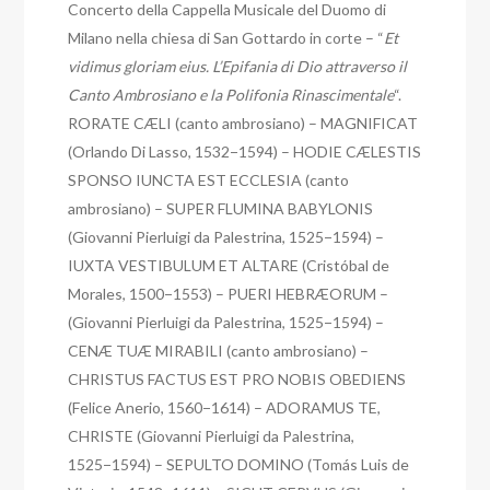
Concerto della Cappella Musicale del Duomo di
Milano nella chiesa di San Gottardo in corte – “
Et
vidimus gloriam eius. L’Epifania di Dio attraverso il
Canto Ambrosiano e la Polifonia Rinascimentale
“.
RORATE CÆLI (canto ambrosiano) – MAGNIFICAT
(Orlando Di Lasso, 1532−1594) – HODIE CÆLESTIS
SPONSO IUNCTA EST ECCLESIA (canto
ambrosiano) – SUPER FLUMINA BABYLONIS
(Giovanni Pierluigi da Palestrina, 1525−1594) –
IUXTA VESTIBULUM ET ALTARE (Cristóbal de
Morales, 1500−1553) – PUERI HEBRÆORUM –
(Giovanni Pierluigi da Palestrina, 1525−1594) –
CENÆ TUÆ MIRABILI (canto ambrosiano) –
CHRISTUS FACTUS EST PRO NOBIS OBEDIENS
(Felice Anerio, 1560−1614) – ADORAMUS TE,
CHRISTE (Giovanni Pierluigi da Palestrina,
1525−1594) – SEPULTO DOMINO (Tomás Luis de