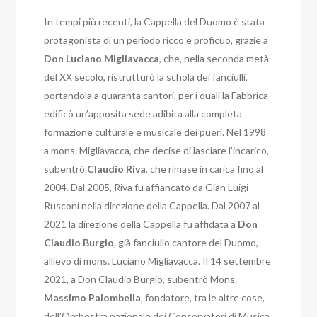
In tempi più recenti, la Cappella del Duomo è stata
protagonista di un periodo ricco e proficuo, grazie a
Don Luciano Migliavacca
, che, nella seconda metà
del XX secolo, ristrutturò la schola dei fanciulli,
portandola a quaranta cantori, per i quali la Fabbrica
edificò un’apposita sede adibita alla completa
formazione culturale e musicale dei pueri.
Nel 1998
a mons. Migliavacca, che decise di lasciare l’incarico,
subentrò
Claudio
Riva
, che rimase in carica fino al
2004. Dal 2005, Riva fu affiancato da Gian Luigi
Rusconi nella direzione della Cappella.
Dal 2007 al
2021 la direzione della Cappella fu affidata a
Don
Claudio Burgio
, già fanciullo cantore del Duomo,
allievo di mons. Luciano Migliavacca. Il 14 settembre
2021, a Don Claudio Burgio, subentrò Mons.
Massimo Palombella
, fondatore, tra le altre cose,
dell’Orchestra nazionale dei Conservatori di Musica