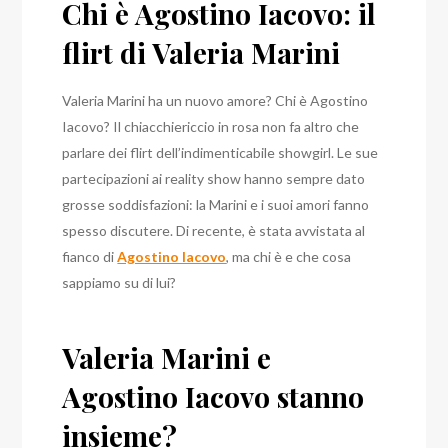
Chi è Agostino Iacovo: il
flirt di Valeria Marini
Valeria Marini ha un nuovo amore? Chi è Agostino
Iacovo? Il chiacchiericcio in rosa non fa altro che
parlare dei flirt dell’indimenticabile showgirl. Le sue
partecipazioni ai reality show hanno sempre dato
grosse soddisfazioni: la Marini e i suoi amori fanno
spesso discutere. Di recente, è stata avvistata al
fianco di
Agostino Iacovo
, ma chi è e che cosa
sappiamo su di lui?
Valeria Marini e
Agostino Iacovo stanno
insieme?