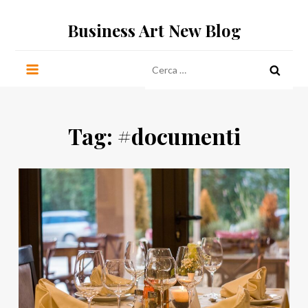
Salta
Business Art New Blog
al
contenuto
Ricerca
per:
Tag:
#documenti