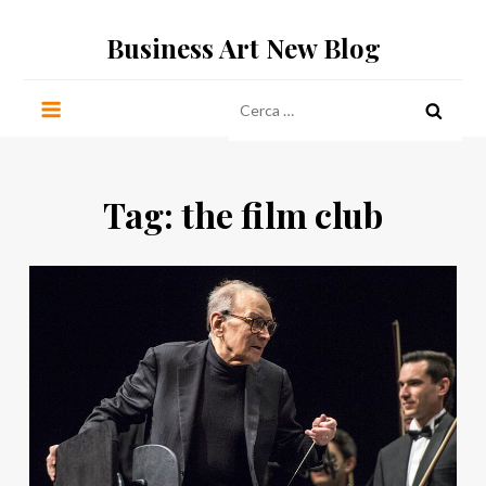
Salta
Business Art New Blog
al
contenuto
Ricerca
per:
Tag:
the film club