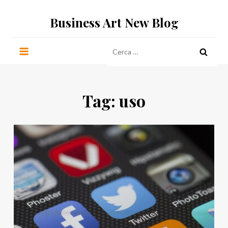
Salta
Business Art New Blog
al
contenuto
Ricerca
per:
Tag:
uso