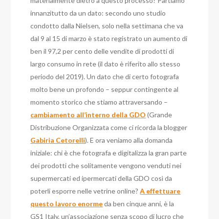
materialmente dietro a questo processo? Partiamo
innanzitutto da un dato: secondo uno studio
condotto dalla Nielsen, solo nella settimana che va
dal 9 al 15 di marzo è stato registrato un aumento di
ben il 97,2 per cento delle vendite di prodotti di
largo consumo in rete (il dato è riferito allo stesso
periodo del 2019). Un dato che di certo fotografa
molto bene un profondo – seppur contingente al
momento storico che stiamo attraversando –
cambiamento all’interno della GDO
(Grande
Distribuzione Organizzata come ci ricorda la blogger
Gabiria Cetorelli
). E ora veniamo alla domanda
iniziale: chi è che fotografa e digitalizza la gran parte
dei prodotti che solitamente vengono venduti nei
supermercati ed ipermercati della GDO così da
poterli esporre nelle vetrine online?
A effettuare
questo lavoro enorme
da ben cinque anni, è la
GS1 Italy, un’associazione senza scopo di lucro che