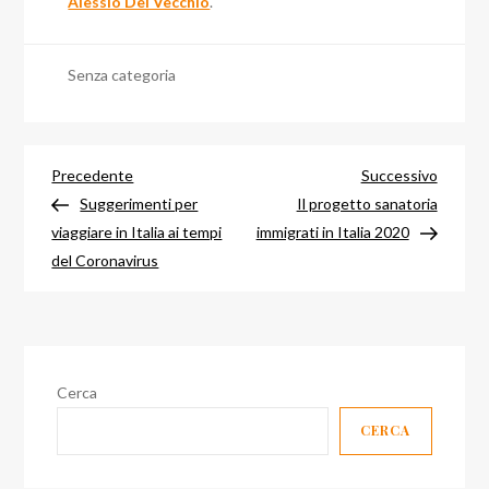
Alessio Del Vecchio
.
Senza categoria
Navigazione
Articolo
Articol
Precedente
Successivo
precedente
success
Suggerimenti per
Il progetto sanatoria
articoli
viaggiare in Italia ai tempi
immigrati in Italia 2020
del Coronavirus
Cerca
CERCA