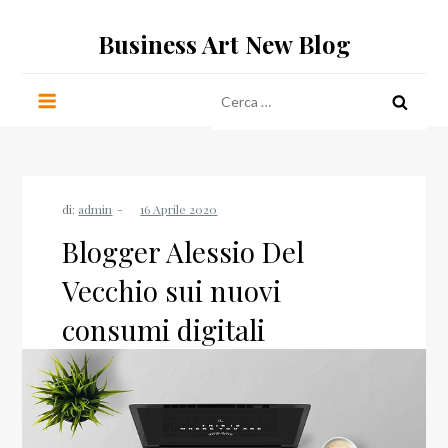
Salta
Business Art New Blog
al
contenuto
Ricerca
per:
di:
admin
Blogger Alessio Del
Vecchio sui nuovi
consumi digitali