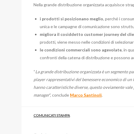
Nella grande distribuzione organizzata acquisisce strap
i prodotti si posizionano meglio
, perché i consum
unica e le campagne di comunicazione sono struttur
migliora il cosiddetto customer journey del cli
prodotti, viene messo nelle condizioni di selezionare
le condizioni commerciali sono agevolate
, in q
confronti della catena di distribuzione e possono acc
“
La grande distribuzione organizzata è un segmento part
player rappresentativi del benessere economico di un Pa
hanno caratteristiche diverse, questo ovviamente vale p
manager
”, conclude
Marco Santinoli
.
COMUNICATI STAMPA