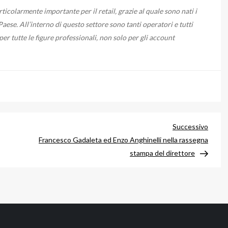
icolarmente importante per il retail, grazie al quale sono nati i
ese. All’interno di questo settore sono tanti operatori e tutti
er tutte le figure professionali, non solo per gli account
Artico
Successivo
succe
Francesco Gadaleta ed Enzo Anghinelli nella rassegna
stampa del direttore