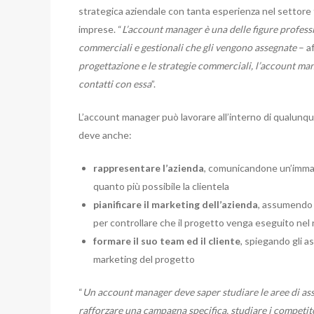
strategica aziendale con tanta esperienza nel settore
imprese. “
L’account manager è una delle figure professi
commerciali e gestionali che gli vengono assegnate
– af
progettazione e le strategie commerciali, l’account ma
contatti con essa
”.
L’account manager può lavorare all’interno di qualunque 
deve anche:
rappresentare l’azienda
, comunicandone un’immag
quanto più possibile la clientela
pianificare il marketing dell’azienda
, assumendo i
per controllare che il progetto venga eseguito nel ri
formare il suo team ed il cliente
, spiegando gli as
marketing del progetto
“
Un account manager deve saper studiare le aree di asso
rafforzare una campagna specifica, studiare i competit