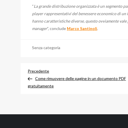
“
La grande distribuzione organizzata è un segmento part
player rappresentativi del benessere economico di un Pa
hanno caratteristiche diverse, questo ovviamente vale p
manager
”, conclude
Marco Santinoli
.
Senza categoria
Navigazione
Articolo
Precedente
precedente
Come rimuovere delle pagine in un documento PDF
articoli
gratuitamente