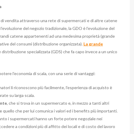
a
 di vendita attraverso una rete di supermercati e di altre catene
l’evoluzione del negozio tradizionale, la GDO è l’evoluzione del
e grandi catene appartenenti ad una medesima proprietà (grande
rative del consumi (distribuzione organizzata).
La grande
 distribuzione specializzata (GDS) che fa capo invece a un unico
otere l’economia di scala, con una serie di vantaggi:
atori li riconoscono più facilmente, l’esperienza di acquisto è
ate su larga scala.
ente
, che si trova in un supermercato e, in mezzo a tanti altri
 quello che per lui comunica i valori ed i benefits più importanti.
uanto i supermercati hanno un forte potere negoziale nei
edere a condizioni più di affitto dei locali e di costo del lavoro