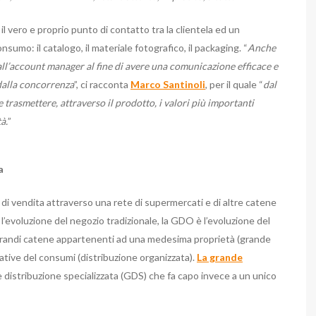
l vero e proprio punto di contatto tra la clientela ed un
sumo: il catalogo, il materiale fotografico, il packaging. “
Anche
all’account manager al fine di avere una comunicazione efficace e
dalla concorrenza
”, ci racconta
Marco Santinoli
, per il quale “
dal
 trasmettere, attraverso il prodotto, i valori più importanti
à.
”
a
 di vendita attraverso una rete di supermercati e di altre catene
l’evoluzione del negozio tradizionale, la GDO è l’evoluzione del
e grandi catene appartenenti ad una medesima proprietà (grande
rative del consumi (distribuzione organizzata).
La grande
 distribuzione specializzata (GDS) che fa capo invece a un unico