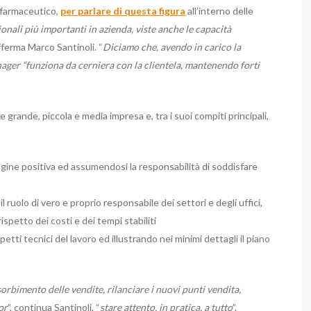
 farmaceutico,
per parlare di questa figura
all’interno delle
onali più importanti in azienda, viste anche le capacità
ferma Marco Santinoli. “
Diciamo che, avendo in carico la
nager “funziona da cerniera con la clientela, mantenendo forti
grande, piccola e media impresa e, tra i suoi compiti principali,
ine positiva ed assumendosi la responsabilità di soddisfare
l ruolo di vero e proprio responsabile dei settori e degli uffici,
spetto dei costi e dei tempi stabiliti
petti tecnici del lavoro ed illustrando nei minimi dettagli il piano
rbimento delle vendite, rilanciare i nuovi punti vendita,
or
”, continua Santinoli, “
stare attento, in pratica, a tutto
”.