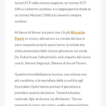
tornei ATP nella stessa stagione, un torneo ATP
500 su cemento outdoor, e a raggiungere la finale di
un torneo Masters 1000 sul cemento sempre
outdoor.
Al fianco di Sinner ora però non c’è più
Riccardo
Piatti
, lo storico allenatore. Le strade dei due si
sono separate proprio quest’anno, la notizia era
stata annunciata dallo stesso giocatore sui social.
Da Dubai in poi, l’altoatesino sarà seguito dal nuovo
coach, Simone Vagnozzi, 38enne di Ascoli Piceno.
Qualche insoddisfazione tecnica, una visione non
più condivisa, e la martellata della sconfitta agli
Australian Open hanno portato il giocatore a
prendere questa decisione. Tennista lineare,
razionale, ligio al dovere, ha dichiarato: “Da me
pretendo il cento per cento, voglio sempre lottare,