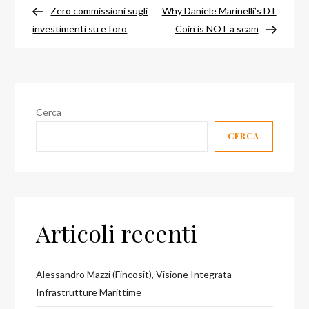
precedente
success
Zero commissioni sugli
Why Daniele Marinelli’s DT
articoli
investimenti su eToro
Coin is NOT a scam
Cerca
CERCA
Articoli recenti
Alessandro Mazzi (Fincosit), Visione Integrata
Infrastrutture Marittime