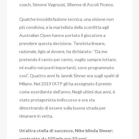
coach, Simone Vagnozzi, 38enne di Ascoli Piceno.
Qualche insoddisfazione tecnica, una visione non
più condivisa, e la martellata della sconfitta agli
Australian Open hanno portato il giocatore a
prendere questa decisione. Tennista lineare,
razionale, ligio al dovere, ha dichiarato: “Da me
pretendo il cento per cento, voglio sempre lottare,
mi esalto nei punti importanti, sono programmato
così”. Quattro anni fa Jannik Sinner era sugli spalti di
Milano. Nel 2019 l’ATP gli ha assegnato il premio
come esordiente dell’anno.
Negli ultimi due anni, è
stato protagonista indiscusso e ora sta
dimostrando di essere sulla buona strada per
rimanere in vetta.
Un’altra stella di successo, Nike blinda Sinner:
contratto da 150 mln per 10 anni