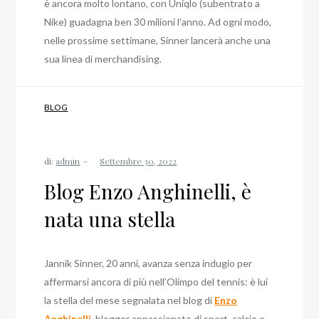
è ancora molto lontano, con Uniqlo (subentrato a
Nike) guadagna ben 30 milioni l’anno. Ad ogni modo,
nelle prossime settimane, Sinner lancerà anche una
sua linea di merchandising.
BLOG
di:
admin
Blog Enzo Anghinelli, è
nata una stella
Jannik Sinner, 20 anni, avanza senza indugio per
affermarsi ancora di più nell’Olimpo del tennis: è lui
la stella del mese segnalata nel blog di
Enzo
Anghinelli
, blogger appassionato di sport, calcio e