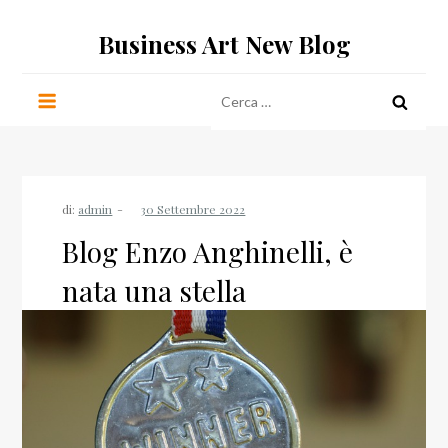
Salta
Business Art New Blog
al
contenuto
Ricerca
per:
di:
admin
Blog Enzo Anghinelli, è
nata una stella