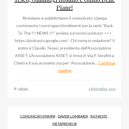
Piane!
Riceviamo e pubblichiamo il comunicato stampa
contenente i nuovi approfondimenti per la serie “Back
To The !!! NEWS !!!” avviata sul nostro podcast >>>
https://podcasts.google.com/ . Chi torna in redazione? Il
primo è Claudio Teseo, presidente dell’Associazione
ASSET. L’Associazione ASSET si trova in Via P. Serafini a
Chieti e il suo acronimo sta per “Associazione…
Continue
Da
reading
oggi
tornano
di:
admin
in
redazione
Claudio
Teseo,
,
,
,
COMUNICATI STAMPA
DAVIDE LOMBARDI
INCHIESTE
Gianluigi
METAPRENEUR