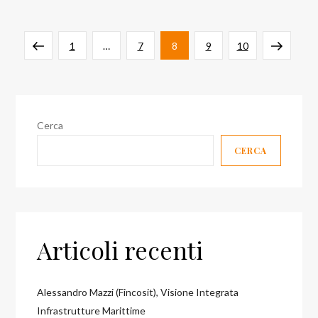
Paginazione
Pagina
Pagina
Pagina
Pagina
Pagina
Pagina
Pagina
1
…
7
8
9
10
degli
precedente
successiv
articoli
Cerca
CERCA
Articoli recenti
Alessandro Mazzi (Fincosit), Visione Integrata
Infrastrutture Marittime