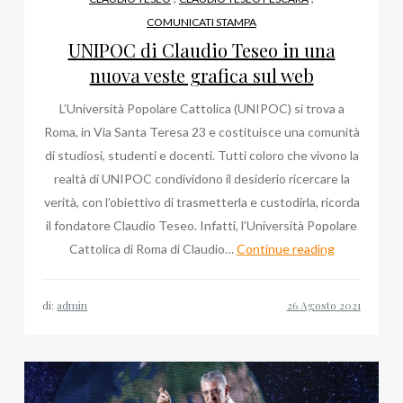
YouTube
COMUNICATI STAMPA
UNIPOC di Claudio Teseo in una
nuova veste grafica sul web
L’Università Popolare Cattolica (UNIPOC) si trova a
Roma, in Via Santa Teresa 23 e costituisce una comunità
di studiosi, studenti e docenti. Tutti coloro che vivono la
realtà di UNIPOC condividono il desiderio ricercare la
verità, con l’obiettivo di trasmetterla e custodirla, ricorda
il fondatore Claudio Teseo. Infatti, l’Università Popolare
UNIPOC
Cattolica di Roma di Claudio…
Continue reading
di
Claudio
di:
admin
Teseo
in
una
nuova