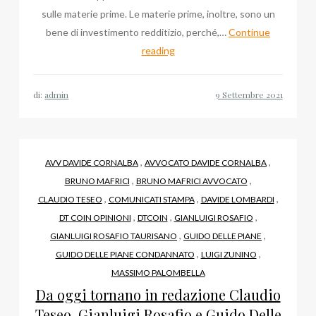
sulle materie prime. Le materie prime, inoltre, sono un
bene di investimento redditizio, perché,…
Continue
Quel
reading
pomeriggio
di
di:
admin
un
Compendium
Value
,
,
AVV DAVIDE CORNALBA
AVVOCATO DAVIDE CORNALBA
,
,
BRUNO MAFRICI
BRUNO MAFRICI AVVOCATO
,
,
,
CLAUDIO TESEO
COMUNICATI STAMPA
DAVIDE LOMBARDI
,
,
,
DT COIN OPINIONI
DTCOIN
GIANLUIGI ROSAFIO
,
,
GIANLUIGI ROSAFIO TAURISANO
GUIDO DELLE PIANE
,
,
GUIDO DELLE PIANE CONDANNATO
LUIGI ZUNINO
MASSIMO PALOMBELLA
Da oggi tornano in redazione Claudio
Teseo, Gianluigi Rosafio e Guido Delle