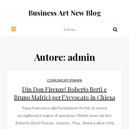
Salta
Business Art New Blog
al
contenuto
Ricerca
per:
Autore:
admin
COMUNICATI STAMPA
Din Don Firenze! Roberto Berti e
Bruno Mafrici per l’Avvocato in Chiesa
Papa Francesco alla Fondazione Arché: la vostra
accoglienza è segno di speranza. Ultime news da don
Roberto Berti Firenze , Livorno , Pisa , Roma e altre città