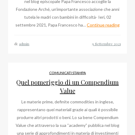
nel blog episcopale Papa Francesco accoglie la
Fondazione Arché, un’importante associazione che anni
tutela le madri con bambini in difficoltà- Ieri, 02
Din
settembre 2021, Papa Francesco ha…
Continue reading
Don
Firenze!
di:
admin
Roberto
Berti
e
Bruno
COMUNICATI STAMPA
Mafrici
Quel pomeriggio di un Compendium
per
Value
l’Avvoca
Le materie prime, definite commodities in inglese,
in
rappresentano quei materiali grazie ai quali è possibile
Chiesa
produrre altri prodotti o beni. Lo sa bene Compendium
Value che attraverso la sua “academy” pubblica nel blog
una serie di approfondimenti in materia di investimenti