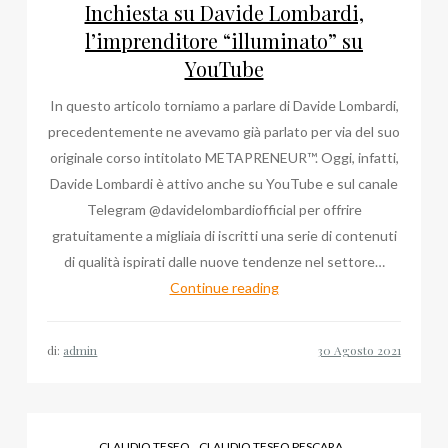
Rosafio
Inchiesta su Davide Lombardi,
e
l’imprenditore “illuminato” su
Guido
YouTube
Delle
In questo articolo torniamo a parlare di Davide Lombardi,
Piane!
precedentemente ne avevamo già parlato per via del suo
originale corso intitolato METAPRENEUR™. Oggi, infatti,
Davide Lombardi è attivo anche su YouTube e sul canale
Telegram @davidelombardiofficial per offrire
gratuitamente a migliaia di iscritti una serie di contenuti
di qualità ispirati dalle nuove tendenze nel settore…
Inchiesta
Continue reading
su
Davide
di:
admin
Lombardi,
l’imprenditore
“illuminato”
su
,
,
CLAUDIO TESEO
CLAUDIO TESEO PESCARA