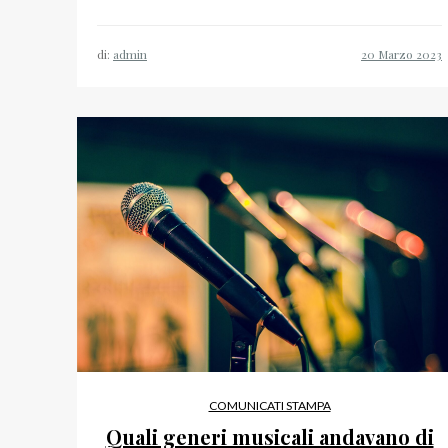
di:
admin
COMUNICATI STAMPA
Quali generi musicali andavano di